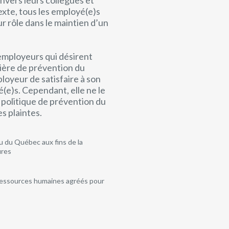
envers leurs collègues et
exte, tous les employé(e)s
r rôle dans le maintien d’un
employeurs qui désirent
tière de prévention du
oyeur de satisfaire à son
é(e)s. Cependant, elle ne le
 politique de prévention du
s plaintes.
au du Québec aux fins de la
ures
 ressources humaines agréés pour