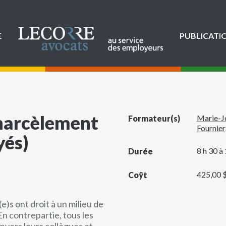
E
PUBLICATI
t harcèlement
Marie-J
Formateur(s)
Fournier
yés)
8 h 30 à
Durée
425,00 $
Coÿt
)s ont droit à un milieu de
n contrepartie, tous les