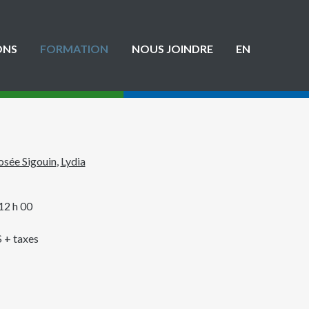
ONS
FORMATION
NOUS JOINDRE
EN
osée Sigouin
,
Lydia
 12 h 00
 + taxes