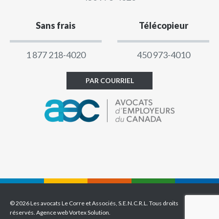
Sans frais
Télécopieur
1 877 218-4020
450 973-4010
PAR COURRIEL
© 2026 Les avocats Le Corre et Associés, S.E.N.C.R.L. Tous droits
réservés.
Agence web
Vortex Solution
.